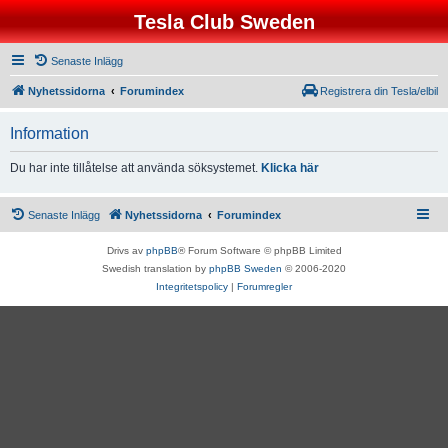
Tesla Club Sweden
Senaste Inlägg
Nyhetssidorna
Forumindex
Registrera din Tesla/elbil
Information
Du har inte tillåtelse att använda söksystemet.
Klicka här
Senaste Inlägg
Nyhetssidorna
Forumindex
Drivs av
phpBB
® Forum Software © phpBB Limited
Swedish translation by
phpBB Sweden
© 2006-2020
Integritetspolicy
|
Forumregler