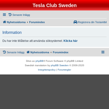
Tesla Club Sweden
Senaste Inlägg
Nyhetssidorna
Forumindex
Registrera din Tesla/elbil
Information
Du har inte tillåtelse att använda söksystemet.
Klicka här
Senaste Inlägg
Nyhetssidorna
Forumindex
Drivs av
phpBB
® Forum Software © phpBB Limited
Swedish translation by
phpBB Sweden
© 2006-2020
Integritetspolicy
|
Forumregler