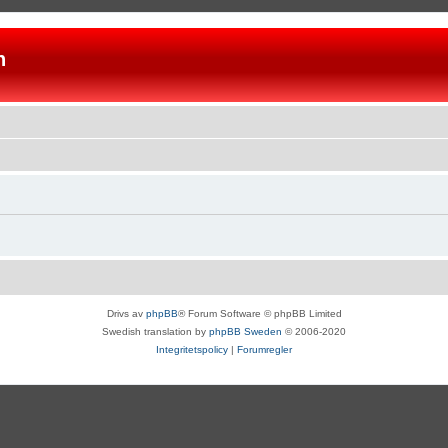
n
Drivs av
phpBB
® Forum Software © phpBB Limited
Swedish translation by
phpBB Sweden
© 2006-2020
Integritetspolicy
|
Forumregler