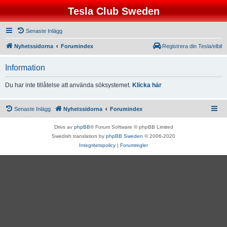
Tesla Club Sweden
Senaste Inlägg
Nyhetssidorna
Forumindex
Registrera din Tesla/elbil
Information
Du har inte tillåtelse att använda söksystemet.
Klicka här
Senaste Inlägg
Nyhetssidorna
Forumindex
Drivs av
phpBB
® Forum Software © phpBB Limited
Swedish translation by
phpBB Sweden
© 2006-2020
Integritetspolicy
|
Forumregler