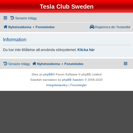
Tesla Club Sweden
Senaste Inlägg
Nyhetssidorna
Forumindex
Registrera din Tesla/elbil
Information
Du har inte tillåtelse att använda söksystemet.
Klicka här
Senaste Inlägg
Nyhetssidorna
Forumindex
Drivs av
phpBB
® Forum Software © phpBB Limited
Swedish translation by
phpBB Sweden
© 2006-2020
Integritetspolicy
|
Forumregler