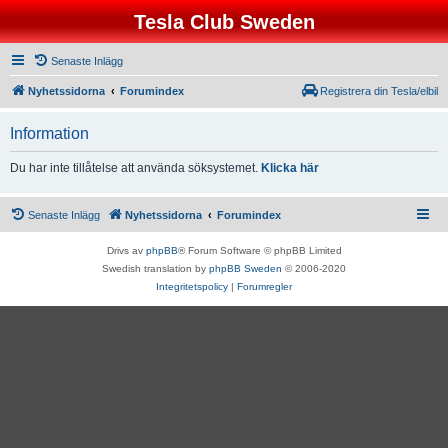
Tesla Club Sweden
Senaste Inlägg
Nyhetssidorna
Forumindex
Registrera din Tesla/elbil
Information
Du har inte tillåtelse att använda söksystemet.
Klicka här
Senaste Inlägg
Nyhetssidorna
Forumindex
Drivs av
phpBB
® Forum Software © phpBB Limited
Swedish translation by
phpBB Sweden
© 2006-2020
Integritetspolicy
|
Forumregler