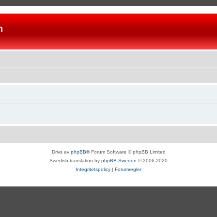
n
Drivs av
phpBB
® Forum Software © phpBB Limited
Swedish translation by
phpBB Sweden
© 2006-2020
Integritetspolicy
|
Forumregler