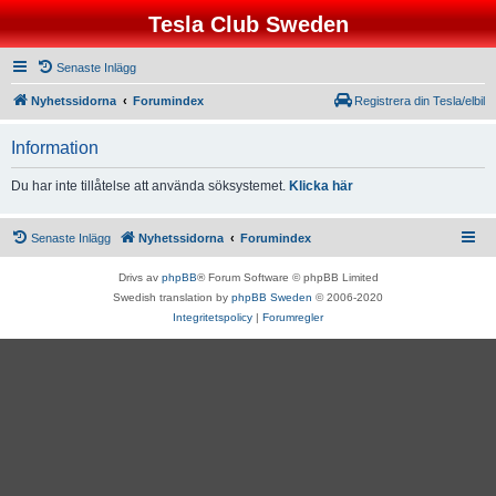
Tesla Club Sweden
Senaste Inlägg
Nyhetssidorna
Forumindex
Registrera din Tesla/elbil
Information
Du har inte tillåtelse att använda söksystemet.
Klicka här
Senaste Inlägg
Nyhetssidorna
Forumindex
Drivs av
phpBB
® Forum Software © phpBB Limited
Swedish translation by
phpBB Sweden
© 2006-2020
Integritetspolicy
|
Forumregler