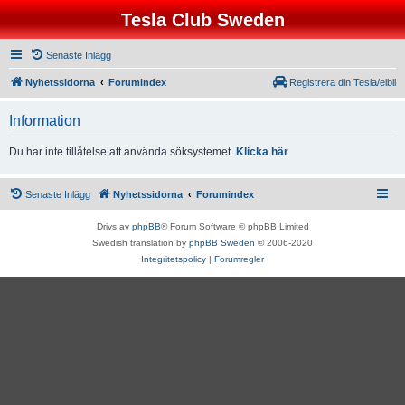
Tesla Club Sweden
Senaste Inlägg
Nyhetssidorna
Forumindex
Registrera din Tesla/elbil
Information
Du har inte tillåtelse att använda söksystemet.
Klicka här
Senaste Inlägg
Nyhetssidorna
Forumindex
Drivs av
phpBB
® Forum Software © phpBB Limited
Swedish translation by
phpBB Sweden
© 2006-2020
Integritetspolicy
|
Forumregler