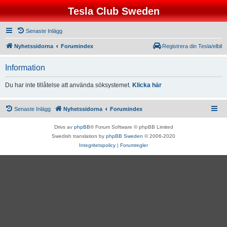
Tesla Club Sweden
Senaste Inlägg
Nyhetssidorna
Forumindex
Registrera din Tesla/elbil
Information
Du har inte tillåtelse att använda söksystemet.
Klicka här
Senaste Inlägg
Nyhetssidorna
Forumindex
Drivs av
phpBB
® Forum Software © phpBB Limited
Swedish translation by
phpBB Sweden
© 2006-2020
Integritetspolicy
|
Forumregler