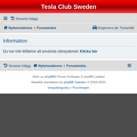
Tesla Club Sweden
Senaste Inlägg
Nyhetssidorna
Forumindex
Registrera din Tesla/elbil
Information
Du har inte tillåtelse att använda söksystemet.
Klicka här
Senaste Inlägg
Nyhetssidorna
Forumindex
Drivs av
phpBB
® Forum Software © phpBB Limited
Swedish translation by
phpBB Sweden
© 2006-2020
Integritetspolicy
|
Forumregler