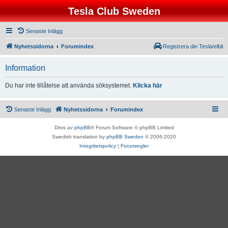
Tesla Club Sweden
Senaste Inlägg
Nyhetssidorna
Forumindex
Registrera din Tesla/elbil
Information
Du har inte tillåtelse att använda söksystemet.
Klicka här
Senaste Inlägg
Nyhetssidorna
Forumindex
Drivs av
phpBB
® Forum Software © phpBB Limited
Swedish translation by
phpBB Sweden
© 2006-2020
Integritetspolicy
|
Forumregler