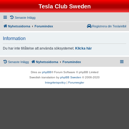
Tesla Club Sweden
Senaste Inlägg
Nyhetssidorna
Forumindex
Registrera din Tesla/elbil
Information
Du har inte tillåtelse att använda söksystemet.
Klicka här
Senaste Inlägg
Nyhetssidorna
Forumindex
Drivs av
phpBB
® Forum Software © phpBB Limited
Swedish translation by
phpBB Sweden
© 2006-2020
Integritetspolicy
|
Forumregler