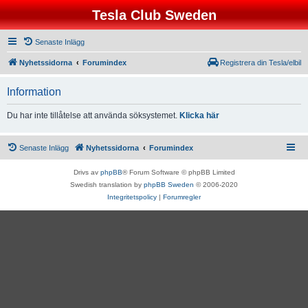
Tesla Club Sweden
Senaste Inlägg
Nyhetssidorna
Forumindex
Registrera din Tesla/elbil
Information
Du har inte tillåtelse att använda söksystemet.
Klicka här
Senaste Inlägg
Nyhetssidorna
Forumindex
Drivs av
phpBB
® Forum Software © phpBB Limited
Swedish translation by
phpBB Sweden
© 2006-2020
Integritetspolicy
|
Forumregler