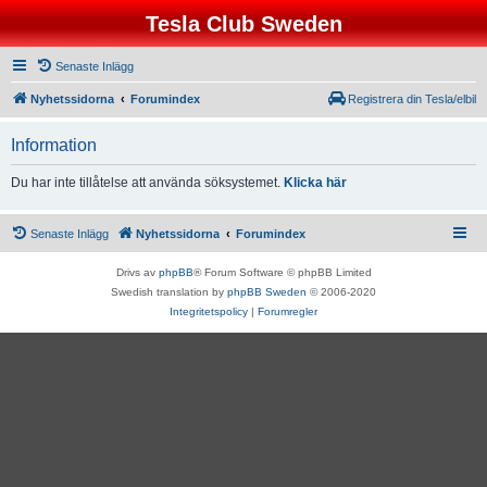
Tesla Club Sweden
Senaste Inlägg
Nyhetssidorna
Forumindex
Registrera din Tesla/elbil
Information
Du har inte tillåtelse att använda söksystemet.
Klicka här
Senaste Inlägg
Nyhetssidorna
Forumindex
Drivs av
phpBB
® Forum Software © phpBB Limited
Swedish translation by
phpBB Sweden
© 2006-2020
Integritetspolicy
|
Forumregler