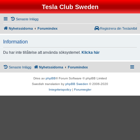
Tesla Club Sweden
Senaste Inlägg
Nyhetssidorna
Forumindex
Registrera din Tesla/elbil
Information
Du har inte tillåtelse att använda söksystemet.
Klicka här
Senaste Inlägg
Nyhetssidorna
Forumindex
Drivs av
phpBB
® Forum Software © phpBB Limited
Swedish translation by
phpBB Sweden
© 2006-2020
Integritetspolicy
|
Forumregler