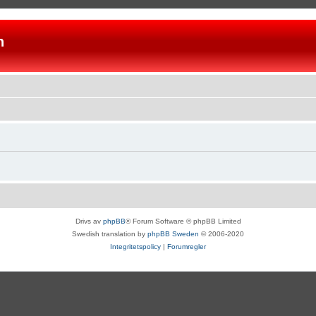
n
Drivs av
phpBB
® Forum Software © phpBB Limited
Swedish translation by
phpBB Sweden
© 2006-2020
Integritetspolicy
|
Forumregler