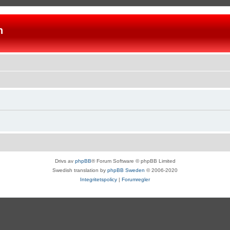
n
Drivs av
phpBB
® Forum Software © phpBB Limited
Swedish translation by
phpBB Sweden
© 2006-2020
Integritetspolicy
|
Forumregler