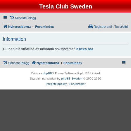
Tesla Club Sweden
Senaste Inlägg
Nyhetssidorna
Forumindex
Registrera din Tesla/elbil
Information
Du har inte tillåtelse att använda söksystemet.
Klicka här
Senaste Inlägg
Nyhetssidorna
Forumindex
Drivs av
phpBB
® Forum Software © phpBB Limited
Swedish translation by
phpBB Sweden
© 2006-2020
Integritetspolicy
|
Forumregler