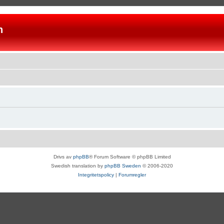
n
Drivs av
phpBB
® Forum Software © phpBB Limited
Swedish translation by
phpBB Sweden
© 2006-2020
Integritetspolicy
|
Forumregler