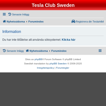
Tesla Club Sweden
Senaste Inlägg
Nyhetssidorna
Forumindex
Registrera din Tesla/elbil
Information
Du har inte tillåtelse att använda söksystemet.
Klicka här
Senaste Inlägg
Nyhetssidorna
Forumindex
Drivs av
phpBB
® Forum Software © phpBB Limited
Swedish translation by
phpBB Sweden
© 2006-2020
Integritetspolicy
|
Forumregler