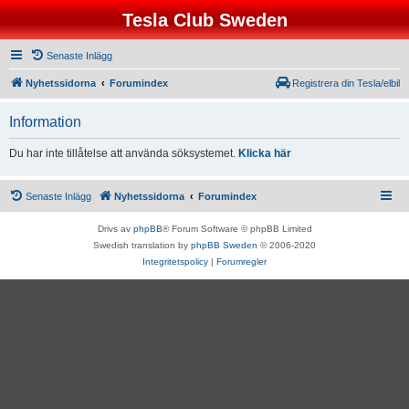
Tesla Club Sweden
Senaste Inlägg
Nyhetssidorna
Forumindex
Registrera din Tesla/elbil
Information
Du har inte tillåtelse att använda söksystemet.
Klicka här
Senaste Inlägg
Nyhetssidorna
Forumindex
Drivs av
phpBB
® Forum Software © phpBB Limited
Swedish translation by
phpBB Sweden
© 2006-2020
Integritetspolicy
|
Forumregler