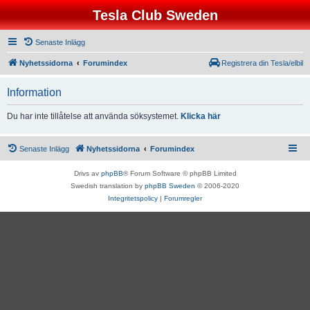
Tesla Club Sweden
Senaste Inlägg
Nyhetssidorna
Forumindex
Registrera din Tesla/elbil
Information
Du har inte tillåtelse att använda söksystemet.
Klicka här
Senaste Inlägg
Nyhetssidorna
Forumindex
Drivs av
phpBB
® Forum Software © phpBB Limited
Swedish translation by
phpBB Sweden
© 2006-2020
Integritetspolicy
|
Forumregler