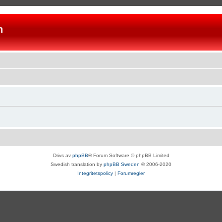
n
Drivs av
phpBB
® Forum Software © phpBB Limited
Swedish translation by
phpBB Sweden
© 2006-2020
Integritetspolicy
|
Forumregler