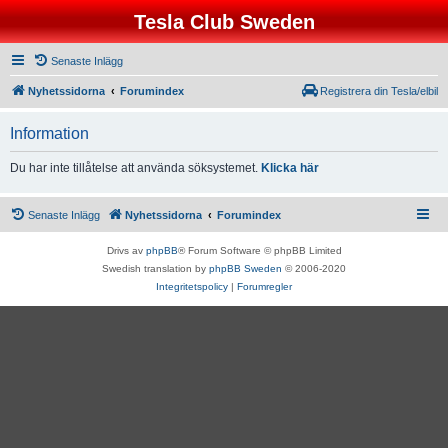
Tesla Club Sweden
Senaste Inlägg
Nyhetssidorna
Forumindex
Registrera din Tesla/elbil
Information
Du har inte tillåtelse att använda söksystemet.
Klicka här
Senaste Inlägg
Nyhetssidorna
Forumindex
Drivs av
phpBB
® Forum Software © phpBB Limited
Swedish translation by
phpBB Sweden
© 2006-2020
Integritetspolicy
|
Forumregler