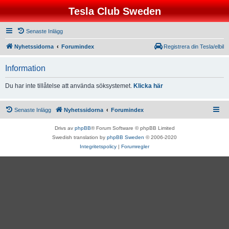
Tesla Club Sweden
Senaste Inlägg
Nyhetssidorna
Forumindex
Registrera din Tesla/elbil
Information
Du har inte tillåtelse att använda söksystemet.
Klicka här
Senaste Inlägg
Nyhetssidorna
Forumindex
Drivs av
phpBB
® Forum Software © phpBB Limited
Swedish translation by
phpBB Sweden
© 2006-2020
Integritetspolicy
|
Forumregler