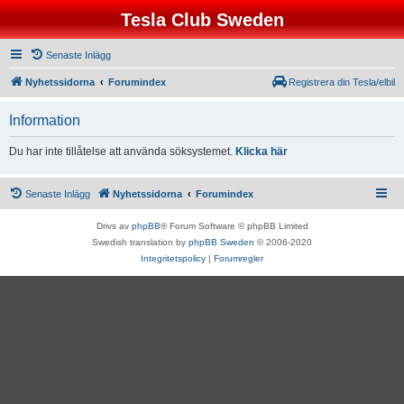
Tesla Club Sweden
Senaste Inlägg
Nyhetssidorna
Forumindex
Registrera din Tesla/elbil
Information
Du har inte tillåtelse att använda söksystemet.
Klicka här
Senaste Inlägg
Nyhetssidorna
Forumindex
Drivs av
phpBB
® Forum Software © phpBB Limited
Swedish translation by
phpBB Sweden
© 2006-2020
Integritetspolicy
|
Forumregler