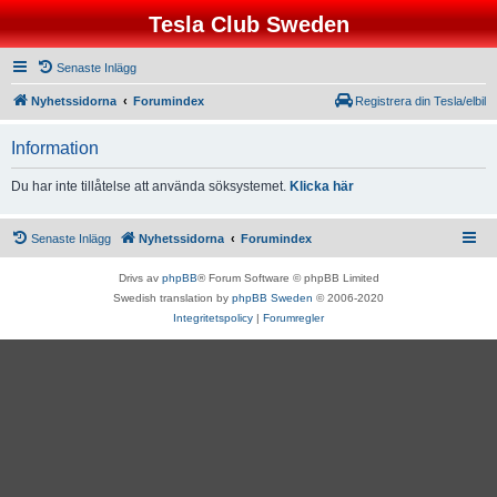
Tesla Club Sweden
Senaste Inlägg
Nyhetssidorna
Forumindex
Registrera din Tesla/elbil
Information
Du har inte tillåtelse att använda söksystemet.
Klicka här
Senaste Inlägg
Nyhetssidorna
Forumindex
Drivs av
phpBB
® Forum Software © phpBB Limited
Swedish translation by
phpBB Sweden
© 2006-2020
Integritetspolicy
|
Forumregler