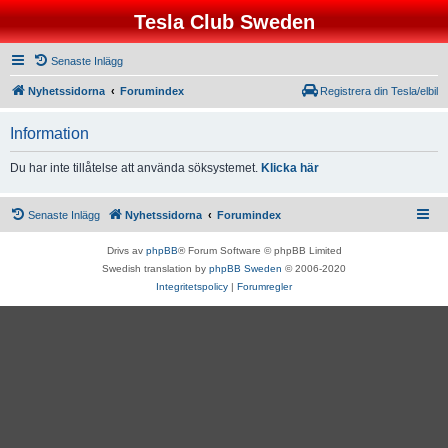
Tesla Club Sweden
Senaste Inlägg
Nyhetssidorna
Forumindex
Registrera din Tesla/elbil
Information
Du har inte tillåtelse att använda söksystemet.
Klicka här
Senaste Inlägg
Nyhetssidorna
Forumindex
Drivs av
phpBB
® Forum Software © phpBB Limited
Swedish translation by
phpBB Sweden
© 2006-2020
Integritetspolicy
|
Forumregler