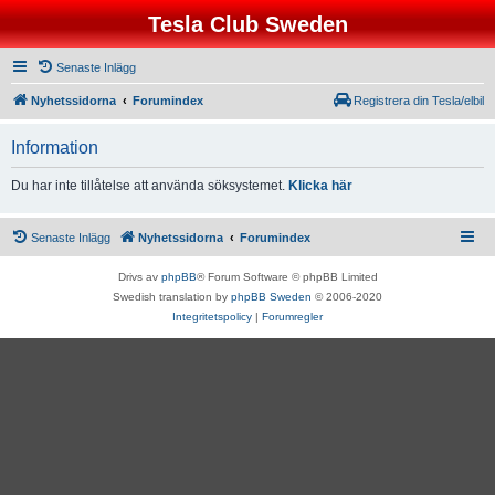
Tesla Club Sweden
Senaste Inlägg
Nyhetssidorna
Forumindex
Registrera din Tesla/elbil
Information
Du har inte tillåtelse att använda söksystemet.
Klicka här
Senaste Inlägg
Nyhetssidorna
Forumindex
Drivs av
phpBB
® Forum Software © phpBB Limited
Swedish translation by
phpBB Sweden
© 2006-2020
Integritetspolicy
|
Forumregler