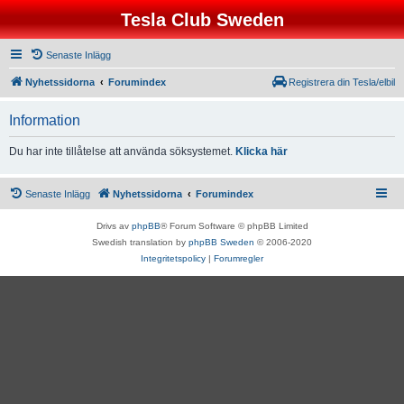
Tesla Club Sweden
Senaste Inlägg
Nyhetssidorna
Forumindex
Registrera din Tesla/elbil
Information
Du har inte tillåtelse att använda söksystemet.
Klicka här
Senaste Inlägg
Nyhetssidorna
Forumindex
Drivs av
phpBB
® Forum Software © phpBB Limited
Swedish translation by
phpBB Sweden
© 2006-2020
Integritetspolicy
|
Forumregler