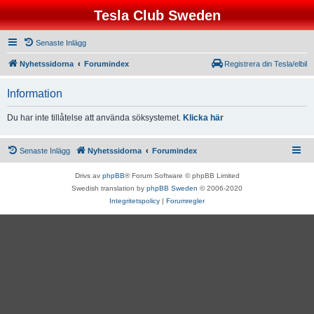
Tesla Club Sweden
Senaste Inlägg
Nyhetssidorna
Forumindex
Registrera din Tesla/elbil
Information
Du har inte tillåtelse att använda söksystemet.
Klicka här
Senaste Inlägg
Nyhetssidorna
Forumindex
Drivs av
phpBB
® Forum Software © phpBB Limited
Swedish translation by
phpBB Sweden
© 2006-2020
Integritetspolicy
|
Forumregler