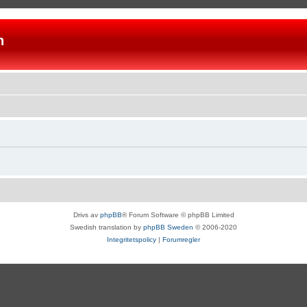
n
Drivs av
phpBB
® Forum Software © phpBB Limited
Swedish translation by
phpBB Sweden
© 2006-2020
Integritetspolicy
|
Forumregler