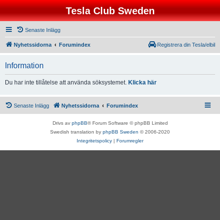
Tesla Club Sweden
Senaste Inlägg
Nyhetssidorna
Forumindex
Registrera din Tesla/elbil
Information
Du har inte tillåtelse att använda söksystemet.
Klicka här
Senaste Inlägg
Nyhetssidorna
Forumindex
Drivs av
phpBB
® Forum Software © phpBB Limited
Swedish translation by
phpBB Sweden
© 2006-2020
Integritetspolicy
|
Forumregler