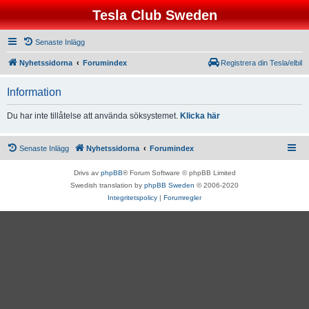
Tesla Club Sweden
Senaste Inlägg
Nyhetssidorna
Forumindex
Registrera din Tesla/elbil
Information
Du har inte tillåtelse att använda söksystemet.
Klicka här
Senaste Inlägg
Nyhetssidorna
Forumindex
Drivs av
phpBB
® Forum Software © phpBB Limited
Swedish translation by
phpBB Sweden
© 2006-2020
Integritetspolicy
|
Forumregler