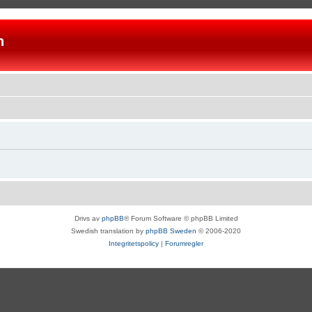
n
Drivs av
phpBB
® Forum Software © phpBB Limited
Swedish translation by
phpBB Sweden
© 2006-2020
Integritetspolicy
|
Forumregler