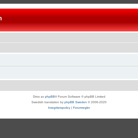
n
Drivs av
phpBB
® Forum Software © phpBB Limited
Swedish translation by
phpBB Sweden
© 2006-2020
Integritetspolicy
|
Forumregler