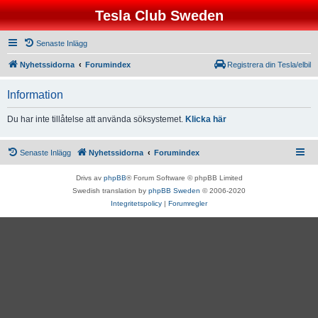
Tesla Club Sweden
Senaste Inlägg
Nyhetssidorna
Forumindex
Registrera din Tesla/elbil
Information
Du har inte tillåtelse att använda söksystemet.
Klicka här
Senaste Inlägg
Nyhetssidorna
Forumindex
Drivs av
phpBB
® Forum Software © phpBB Limited
Swedish translation by
phpBB Sweden
© 2006-2020
Integritetspolicy
|
Forumregler