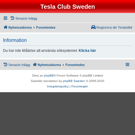
Tesla Club Sweden
Senaste Inlägg
Nyhetssidorna
Forumindex
Registrera din Tesla/elbil
Information
Du har inte tillåtelse att använda söksystemet.
Klicka här
Senaste Inlägg
Nyhetssidorna
Forumindex
Drivs av
phpBB
® Forum Software © phpBB Limited
Swedish translation by
phpBB Sweden
© 2006-2020
Integritetspolicy
|
Forumregler