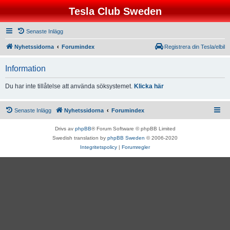
Tesla Club Sweden
Senaste Inlägg
Nyhetssidorna
Forumindex
Registrera din Tesla/elbil
Information
Du har inte tillåtelse att använda söksystemet.
Klicka här
Senaste Inlägg
Nyhetssidorna
Forumindex
Drivs av
phpBB
® Forum Software © phpBB Limited
Swedish translation by
phpBB Sweden
© 2006-2020
Integritetspolicy
|
Forumregler