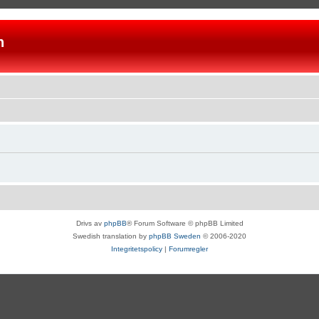
n
Drivs av
phpBB
® Forum Software © phpBB Limited
Swedish translation by
phpBB Sweden
© 2006-2020
Integritetspolicy
|
Forumregler