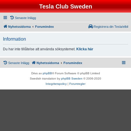
Tesla Club Sweden
Senaste Inlägg
Nyhetssidorna
Forumindex
Registrera din Tesla/elbil
Information
Du har inte tillåtelse att använda söksystemet.
Klicka här
Senaste Inlägg
Nyhetssidorna
Forumindex
Drivs av
phpBB
® Forum Software © phpBB Limited
Swedish translation by
phpBB Sweden
© 2006-2020
Integritetspolicy
|
Forumregler