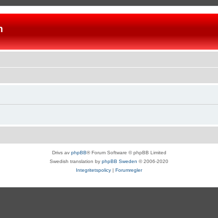
n
Drivs av
phpBB
® Forum Software © phpBB Limited
Swedish translation by
phpBB Sweden
© 2006-2020
Integritetspolicy
|
Forumregler