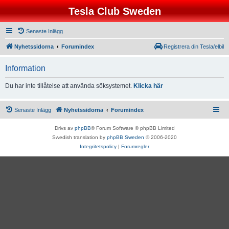
Tesla Club Sweden
Senaste Inlägg
Nyhetssidorna
Forumindex
Registrera din Tesla/elbil
Information
Du har inte tillåtelse att använda söksystemet.
Klicka här
Senaste Inlägg
Nyhetssidorna
Forumindex
Drivs av
phpBB
® Forum Software © phpBB Limited
Swedish translation by
phpBB Sweden
© 2006-2020
Integritetspolicy
|
Forumregler