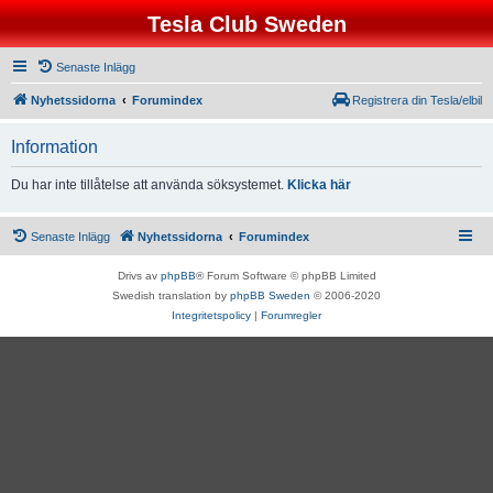
Tesla Club Sweden
Senaste Inlägg
Nyhetssidorna
Forumindex
Registrera din Tesla/elbil
Information
Du har inte tillåtelse att använda söksystemet.
Klicka här
Senaste Inlägg
Nyhetssidorna
Forumindex
Drivs av
phpBB
® Forum Software © phpBB Limited
Swedish translation by
phpBB Sweden
© 2006-2020
Integritetspolicy
|
Forumregler