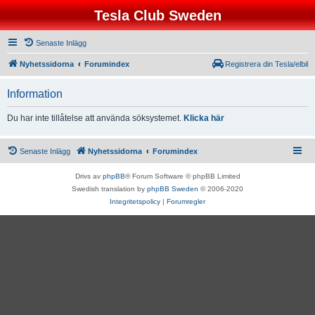
Tesla Club Sweden
Senaste Inlägg
Nyhetssidorna
Forumindex
Registrera din Tesla/elbil
Information
Du har inte tillåtelse att använda söksystemet.
Klicka här
Senaste Inlägg
Nyhetssidorna
Forumindex
Drivs av
phpBB
® Forum Software © phpBB Limited
Swedish translation by
phpBB Sweden
© 2006-2020
Integritetspolicy
|
Forumregler