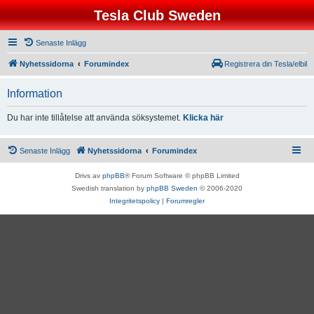
Tesla Club Sweden
Senaste Inlägg
Nyhetssidorna
Forumindex
Registrera din Tesla/elbil
Information
Du har inte tillåtelse att använda söksystemet.
Klicka här
Senaste Inlägg
Nyhetssidorna
Forumindex
Drivs av
phpBB
® Forum Software © phpBB Limited
Swedish translation by
phpBB Sweden
© 2006-2020
Integritetspolicy
|
Forumregler