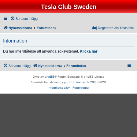
Tesla Club Sweden
Senaste Inlägg
Nyhetssidorna
Forumindex
Registrera din Tesla/elbil
Information
Du har inte tillåtelse att använda söksystemet.
Klicka här
Senaste Inlägg
Nyhetssidorna
Forumindex
Drivs av
phpBB
® Forum Software © phpBB Limited
Swedish translation by
phpBB Sweden
© 2006-2020
Integritetspolicy
|
Forumregler