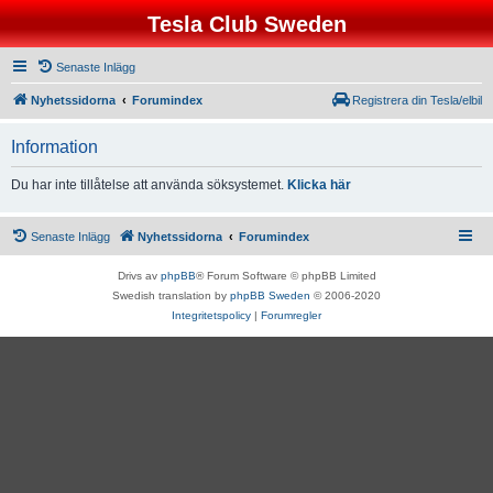
Tesla Club Sweden
Senaste Inlägg
Nyhetssidorna
Forumindex
Registrera din Tesla/elbil
Information
Du har inte tillåtelse att använda söksystemet.
Klicka här
Senaste Inlägg
Nyhetssidorna
Forumindex
Drivs av
phpBB
® Forum Software © phpBB Limited
Swedish translation by
phpBB Sweden
© 2006-2020
Integritetspolicy
|
Forumregler