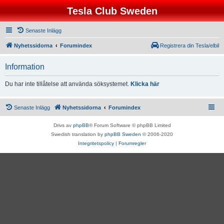
Tesla Club Sweden
Senaste Inlägg
Nyhetssidorna
Forumindex
Registrera din Tesla/elbil
Information
Du har inte tillåtelse att använda söksystemet.
Klicka här
Senaste Inlägg
Nyhetssidorna
Forumindex
Drivs av
phpBB
® Forum Software © phpBB Limited
Swedish translation by
phpBB Sweden
© 2006-2020
Integritetspolicy
|
Forumregler